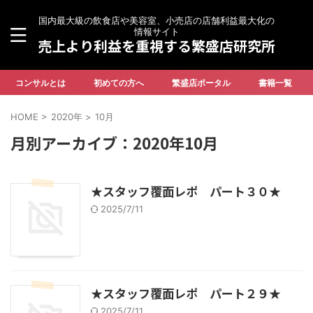
国内最大級の飲食店や美容室、小売店の店舗利益最大化の
情報サイト
売上より利益を重視する繁盛店研究所
コンサルとは
初めての方へ
繁盛店ポータル
書籍一覧
HOME
>
2020年
>
10月
月別アーカイブ：2020年10月
★スタッフ覆面レポ パート３０★
2025/7/11
★スタッフ覆面レポ パート２９★
2025/7/11