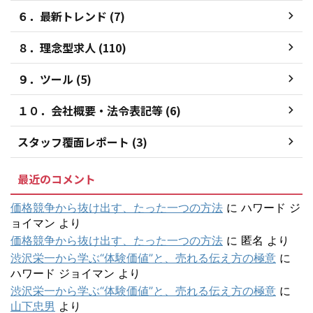
６．最新トレンド (7)
８．理念型求人 (110)
９．ツール (5)
１０．会社概要・法令表記等 (6)
スタッフ覆面レポート (3)
最近のコメント
価格競争から抜け出す、たった一つの方法
に
ハワード ジ
ョイマン
より
価格競争から抜け出す、たった一つの方法
に
匿名
より
渋沢栄一から学ぶ“体験価値”と、売れる伝え方の極意
に
ハワード ジョイマン
より
渋沢栄一から学ぶ“体験価値”と、売れる伝え方の極意
に
山下忠男
より