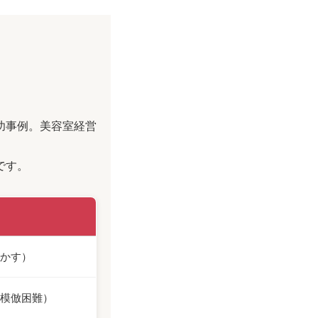
功事例。美容室経営
です。
かす）
模倣困難）