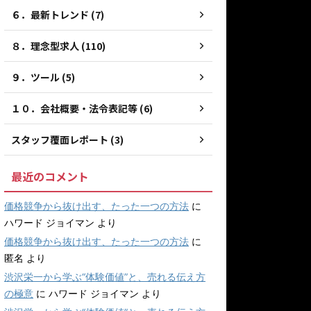
６．最新トレンド (7)
８．理念型求人 (110)
９．ツール (5)
１０．会社概要・法令表記等 (6)
スタッフ覆面レポート (3)
最近のコメント
価格競争から抜け出す、たった一つの方法
に
ハワード ジョイマン
より
価格競争から抜け出す、たった一つの方法
に
匿名
より
渋沢栄一から学ぶ“体験価値”と、売れる伝え方
の極意
に
ハワード ジョイマン
より