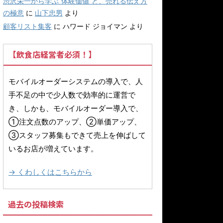
渋沢栄一から学ぶ“体験価値”と、売れる伝え方
の極意
に
山下忠男
より
顧客リスト集客
に
ハワード ジョイマン
より
【飲食店経営者必須！】
モバイルオーダーシステムの導入で、人
手不足の中で少人数で効率的に運営で
き、しかも、モバイルオーダー導入で、
①注文点数のアップ、②単価アップ、
③スタッフ募集もできて売上を伸ばして
いるお店が増えています。
→ くわしくはこちらから
過去の投稿検索