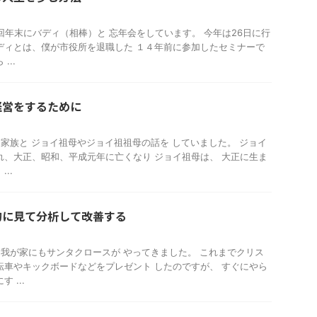
毎年1回年末にバディ（相棒）と 忘年会をしています。 今年は26日に行
ディとは、僕が市役所を退職した １４年前に参加したセミナーで
...
経営をするために
今朝、家族と ジョイ祖母やジョイ祖祖母の話を していました。 ジョイ
れ、大正、昭和、平成元年に亡くなり ジョイ祖母は、 大正に生ま
..
的に見て分析して改善する
今朝、我が家にもサンタクロースが やってきました。 これまでクリス
転車やキックボードなどをプレゼント したのですが、 すぐにやら
 ...