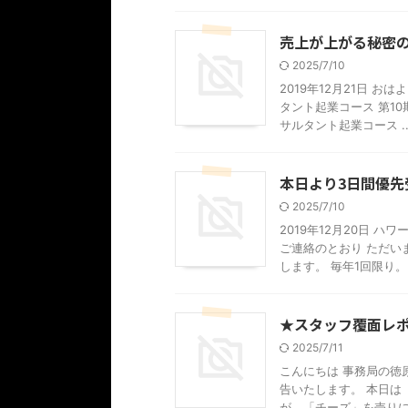
売上が上がる秘密
2025/7/10
2019年12月21日 
タント起業コース 第1
サルタント起業コース ..
本日より3日間優
2025/7/10
2019年12月20日 
ご連絡のとおり ただい
します。 毎年1回限り。 .
★スタッフ覆面レ
2025/7/11
こんにちは 事務局の徳
告いたします。 本日は
が、「チーズ」を売りにし