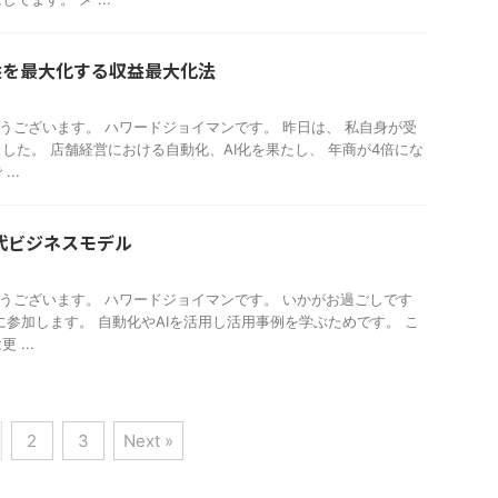
益を最大化する収益最大化法
おはようございます。 ハワードジョイマンです。 昨日は、 私自身が受
した。 店舗経営における自動化、AI化を果たし、 年商が4倍にな
..
世代ビジネスモデル
おはようございます。 ハワードジョイマンです。 いかがお過ごしです
に参加します。 自動化やAIを活用し活用事例を学ぶためです。 こ
...
2
3
Next »