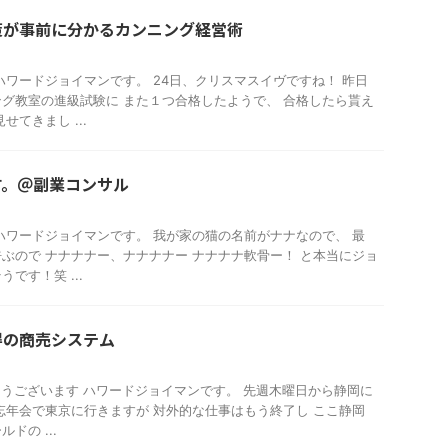
策が事前に分かるカンニング経営術
ハワードジョイマンです。 24日、クリスマスイヴですね！ 昨日
グ教室の進級試験に また１つ合格したようで、 合格したら貰え
せてきまし ...
す。＠副業コンサル
ハワードジョイマンです。 我が家の猫の名前がナナなので、 最
ぶので ナナナナー、ナナナナー ナナナナ軟骨ー！ と本当にジョ
です！笑 ...
得の商売システム
おはようございます ハワードジョイマンです。 先週木曜日から静岡に
忘年会で東京に行きますが 対外的な仕事はもう終了し ここ静岡
ドの ...