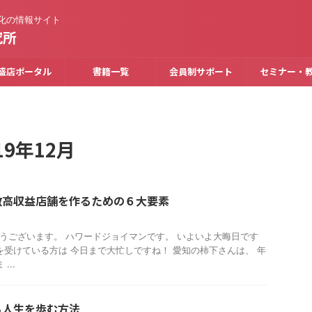
化の情報サイト
究所
盛店ポータル
書籍一覧
会員制サポート
セミナー・
9年12月
数高収益店舗を作るための６大要素
おはようございます。 ハワードジョイマンです。 いよいよ大晦日です
を受けている方は 今日まで大忙しですね！ 愛知の柿下さんは、 年
...
る人生を歩む方法