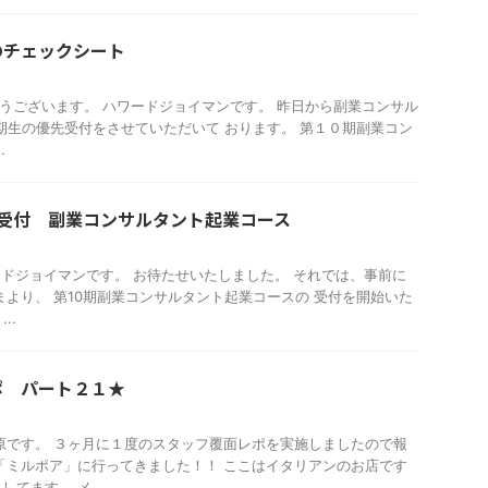
のチェックシート
おはようございます。 ハワードジョイマンです。 昨日から副業コンサル
0期生の優先受付をさせていただいて おります。 第１０期副業コン
.
先受付 副業コンサルタント起業コース
ハワードジョイマンです。 お待たせいたしました。 それでは、事前に
まより、 第10期副業コンサルタント起業コースの 受付を開始いた
..
ポ パート２１★
原です。 ３ヶ月に１度のスタッフ覆面レポを実施しましたので報
「ミルポア」に行ってきました！！ ここはイタリアンのお店です
てます。 メ ...