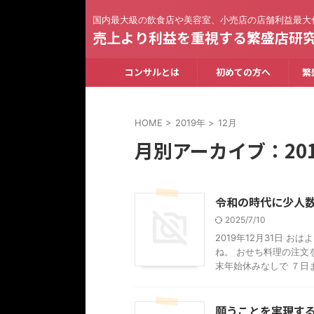
国内最大級の飲食店や美容室、小売店の店舗利益最大
売上より利益を重視する繁盛店研
コンサルとは
初めての方へ
繁
HOME
>
2019年
>
12月
月別アーカイブ：201
令和の時代に少人
2025/7/10
2019年12月31日 
ね。 おせち料理の注文
末年始休みなしで ７日ま 
願うことを実現す