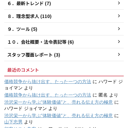
６．最新トレンド (7)
８．理念型求人 (110)
９．ツール (5)
１０．会社概要・法令表記等 (6)
スタッフ覆面レポート (3)
最近のコメント
価格競争から抜け出す、たった一つの方法
に
ハワード ジ
ョイマン
より
価格競争から抜け出す、たった一つの方法
に
匿名
より
渋沢栄一から学ぶ“体験価値”と、売れる伝え方の極意
に
ハワード ジョイマン
より
渋沢栄一から学ぶ“体験価値”と、売れる伝え方の極意
に
山下忠男
より