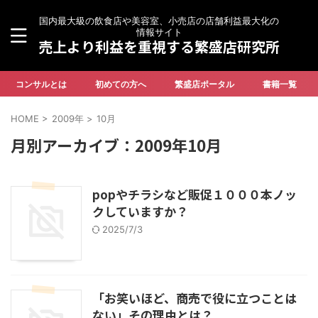
国内最大級の飲食店や美容室、小売店の店舗利益最大化の
情報サイト
売上より利益を重視する繁盛店研究所
コンサルとは
初めての方へ
繁盛店ポータル
書籍一覧
HOME
>
2009年
>
10月
月別アーカイブ：2009年10月
popやチラシなど販促１０００本ノッ
クしていますか？
2025/7/3
「お笑いほど、商売で役に立つことは
ない」その理由とは？