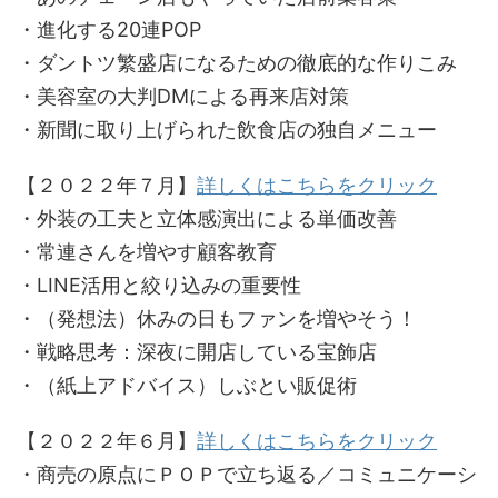
・進化する20連POP
・ダントツ繁盛店になるための徹底的な作りこみ
・美容室の大判DMによる再来店対策
・新聞に取り上げられた飲食店の独自メニュー
【２０２２年７月】
詳しくはこちらをクリック
・外装の工夫と立体感演出による単価改善
・常連さんを増やす顧客教育
・LINE活用と絞り込みの重要性
・（発想法）休みの日もファンを増やそう！
・戦略思考：深夜に開店している宝飾店
・（紙上アドバイス）しぶとい販促術
【２０２２年６月】
詳しくはこちらをクリック
・商売の原点にＰＯＰで立ち返る／コミュニケーシ