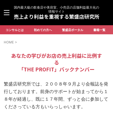
国内最大級の飲食店や美容室、小売店の店舗利益最大化の
情報サイト
売上より利益を重視する繁盛店研究所
コンサルとは
初めての方へ
繁盛店ポータル
書籍一覧
HOME
>
あなたの学びがお店の売上利益に比例す
る
「THE PROFIT」バックナンバー
繁盛店研究所では、２００８年９月より会報誌を発
行しております。前身のサポートが始まってから１
８年が経過し、既に１７年間、ずっと会に参加して
くださっている方もいらっしゃいます。