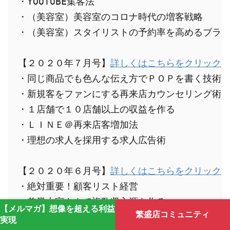
・YOUTUBE集客法

・（美容室）美容室のコロナ時代の増客戦略

・（美容室）スタイリストの予約率を高めるブラン
【２０２０年７月号】
詳しくはこちらをクリック
・同じ商品でも色んな伝え方でＰＯＰを書く技術

・新規客をファンにする再来店カウンセリング術

・１店舗で１０店舗以上の収益を作る

・ＬＩＮＥ＠再来店客増加法

・理想の求人を採用する求人広告術

【２０２０年６月号】
詳しくはこちらをクリック
・絶対重要！顧客リスト経営

・兼業大家さんで複数収入源を作る

【メルマガ】想像を超える利益
繁盛店コミュニティ
・令和時代の二毛作、三毛作による稼ぎ方改革

実現