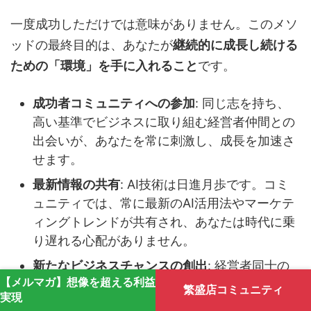
一度成功しただけでは意味がありません。このメソ
ッドの最終目的は、あなたが
継続的に成長し続ける
ための「環境」を手に入れること
です。
成功者コミュニティへの参加
: 同じ志を持ち、
高い基準でビジネスに取り組む経営者仲間との
出会いが、あなたを常に刺激し、成長を加速さ
せます。
最新情報の共有
: AI技術は日進月歩です。コミ
ュニティでは、常に最新のAI活用法やマーケテ
ィングトレンドが共有され、あなたは時代に乗
り遅れる心配がありません。
新たなビジネスチャンスの創出
: 経営者同士の
【メルマガ】想像を超える利益
コラボレーションから、新しいビジネスが生ま
繁盛店コミュニティ
実現
れることも少なくありません。あなたの可能性