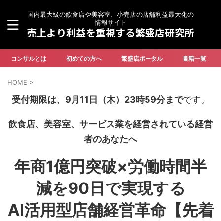
国内最大級の飲食店や美容室、小売店の店舗利益最大化の
情報サイト
売上より利益を重視する繁盛店研究所
コンサルとは
初めての方へ
繁盛店ポータル
書籍一覧
HOME
>
受付期限は、9月11日（木）23時59分まで
です。
飲食店、美容室、サービス業を経営されている経営
者のあなたへ
年商1億円突破×労働時間半
減を90日で実現する
AI活用型店舗経営革命【先着