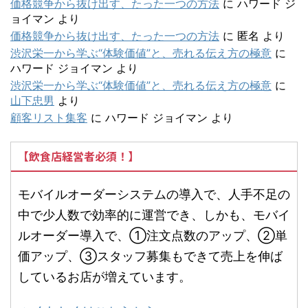
価格競争から抜け出す、たった一つの方法
に
ハワード ジ
ョイマン
より
価格競争から抜け出す、たった一つの方法
に
匿名
より
渋沢栄一から学ぶ“体験価値”と、売れる伝え方の極意
に
ハワード ジョイマン
より
渋沢栄一から学ぶ“体験価値”と、売れる伝え方の極意
に
山下忠男
より
顧客リスト集客
に
ハワード ジョイマン
より
【飲食店経営者必須！】
モバイルオーダーシステムの導入で、人手不足の
中で少人数で効率的に運営でき、しかも、モバイ
ルオーダー導入で、①注文点数のアップ、②単
価アップ、③スタッフ募集もできて売上を伸ば
しているお店が増えています。