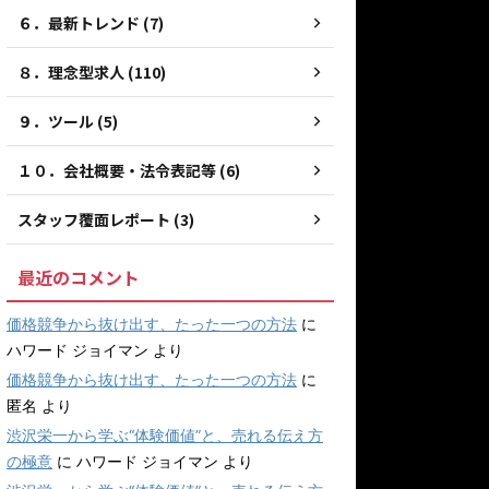
６．最新トレンド (7)
８．理念型求人 (110)
９．ツール (5)
１０．会社概要・法令表記等 (6)
スタッフ覆面レポート (3)
最近のコメント
価格競争から抜け出す、たった一つの方法
に
ハワード ジョイマン
より
価格競争から抜け出す、たった一つの方法
に
匿名
より
渋沢栄一から学ぶ“体験価値”と、売れる伝え方
の極意
に
ハワード ジョイマン
より