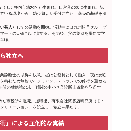
水市（現：静岡市清水区）生まれ。自営業の家に生まれ、親
ている環境から、幼少期より受付に立ち、商売の基礎を肌
い芸人
としての活動を開始。活動中には九州松早グループ
マートのCMにも出演する。その後、父の急逝を機に大学
奉職。
ら独立へ
業診断士の取得を決意。昼は公務員として働き、夜は受験
を積むため無給でイタリアンレストランでの修行を重ねる
年間の猛勉強の末、難関の中小企業診断士資格を取得す
めた市役所を退職。退職後、有限会社繁盛店研究所（旧：
クリエーション）を設立し、独立を果たす。
術」による圧倒的な実績