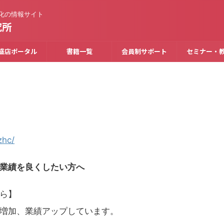
化の情報サイト
究所
盛店ポータル
書籍一覧
会員制サポート
セミナー・
hc/
業績を良くしたい方へ
ら】
増加、業績アップしています。