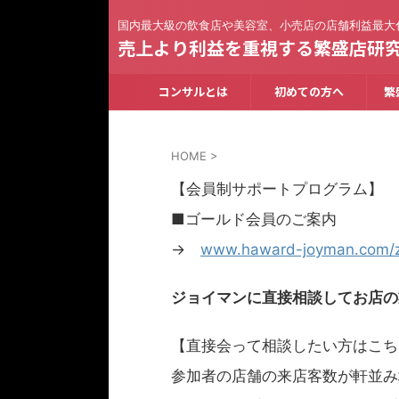
国内最大級の飲食店や美容室、小売店の店舗利益最大
売上より利益を重視する繁盛店研
コンサルとは
初めての方へ
繁
HOME
>
【会員制サポートプログラム】
■ゴールド会員のご案内
→
www.haward-joyman.com/z
ジョイマンに直接相談してお店の
【直接会って相談したい方はこち
参加者の店舗の来店客数が軒並み