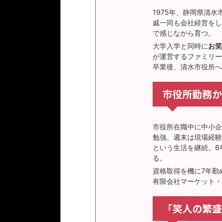
1975年、静岡県清
戚一同も会社経営をし
で感じながら育つ。
大学入学と同時に
お笑
が運営するファミリー
卒業後、清水市役所へ
市役所勤務か
市役所在職中に中小企
勉強、週末は現場経験
という生活を継続。6
る。
資格取得を機に7年勤
有限会社マーケット・
「笑人の繁盛