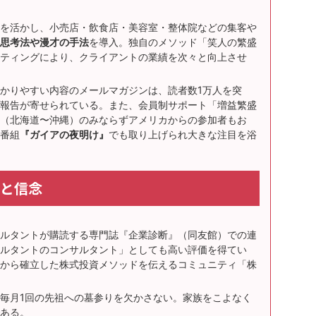
を活かし、小売店・飲食店・美容室・整体院などの集客や
思考法や漫才の手法
を導入。独自のメソッド「笑人の繁盛
ティングにより、クライアントの業績を次々と向上させ
かりやすい内容のメールマガジンは、読者数1万人を突
報告が寄せられている。また、会員制サポート「増益繁盛
（北海道〜沖縄）のみならずアメリカからの参加者もお
番組
『ガイアの夜明け』
でも取り上げられ大きな注目を浴
と信念
ルタントが購読する専門誌『企業診断』（同友館）での連
ルタントのコンサルタント」としても高い評価を得てい
から確立した株式投資メソッドを伝えるコミュニティ「株
毎月1回の先祖への墓参りを欠かさない。家族をこよなく
ある。