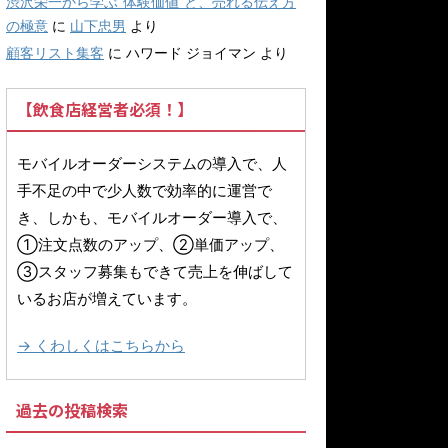
渋沢栄一から学ぶ“体験価値”と、売れる伝え方
の極意
に
山下忠男
より
顧客リスト集客
に
ハワード ジョイマン
より
【飲食店経営者必須！】
モバイルオーダーシステムの導入で、人
手不足の中で少人数で効率的に運営で
き、しかも、モバイルオーダー導入で、
①注文点数のアップ、②単価アップ、
③スタッフ募集もできて売上を伸ばして
いるお店が増えています。
→ くわしくはこちらから
過去の投稿検索