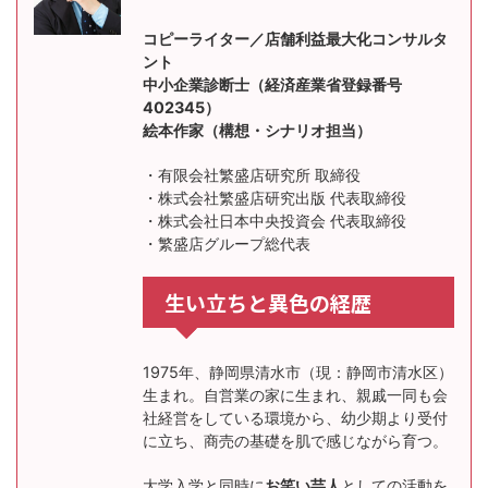
コピーライター／店舗利益最大化コンサルタ
ント
中小企業診断士（経済産業省登録番号
402345）
絵本作家（構想・シナリオ担当）
・有限会社繁盛店研究所 取締役
・株式会社繁盛店研究出版 代表取締役
・株式会社日本中央投資会 代表取締役
・繁盛店グループ総代表
生い立ちと異色の経歴
1975年、静岡県清水市（現：静岡市清水区）
生まれ。自営業の家に生まれ、親戚一同も会
社経営をしている環境から、幼少期より受付
に立ち、商売の基礎を肌で感じながら育つ。
大学入学と同時に
お笑い芸人
としての活動を