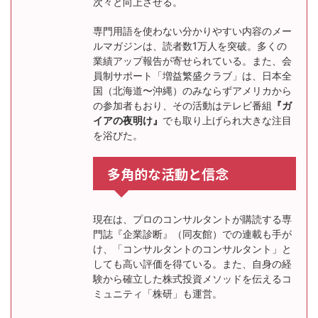
次々と向上させる。
専門用語を使わない分かりやすい内容のメー
ルマガジンは、読者数1万人を突破。多くの
業績アップ報告が寄せられている。また、会
員制サポート「増益繁盛クラブ」は、日本全
国（北海道〜沖縄）のみならずアメリカから
の参加者もおり、その活動はテレビ番組
『ガ
イアの夜明け』
でも取り上げられ大きな注目
を浴びた。
多角的な活動と信念
現在は、プロのコンサルタントが購読する専
門誌『企業診断』（同友館）での連載も手が
け、「コンサルタントのコンサルタント」と
しても高い評価を得ている。また、自身の経
験から確立した株式投資メソッドを伝えるコ
ミュニティ「株研」も運営。