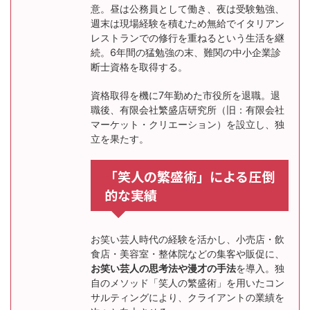
意。昼は公務員として働き、夜は受験勉強、
週末は現場経験を積むため無給でイタリアン
レストランでの修行を重ねるという生活を継
続。6年間の猛勉強の末、難関の中小企業診
断士資格を取得する。
資格取得を機に7年勤めた市役所を退職。退
職後、有限会社繁盛店研究所（旧：有限会社
マーケット・クリエーション）を設立し、独
立を果たす。
「笑人の繁盛術」による圧倒
的な実績
お笑い芸人時代の経験を活かし、小売店・飲
食店・美容室・整体院などの集客や販促に、
お笑い芸人の思考法や漫才の手法
を導入。独
自のメソッド「笑人の繁盛術」を用いたコン
サルティングにより、クライアントの業績を