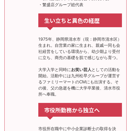
・繁盛店グループ総代表
生い立ちと異色の経歴
1975年、静岡県清水市（現：静岡市清水区）
生まれ。自営業の家に生まれ、親戚一同も会
社経営をしている環境から、幼少期より受付
に立ち、商売の基礎を肌で感じながら育つ。
大学入学と同時に
お笑い芸人
としての活動を
開始。活動中には九州松早グループが運営す
るファミリーマートのCMにも出演する。そ
の後、父の急逝を機に大学卒業後、清水市役
所へ奉職。
市役所勤務から独立へ
市役所在職中に中小企業診断士の取得を決