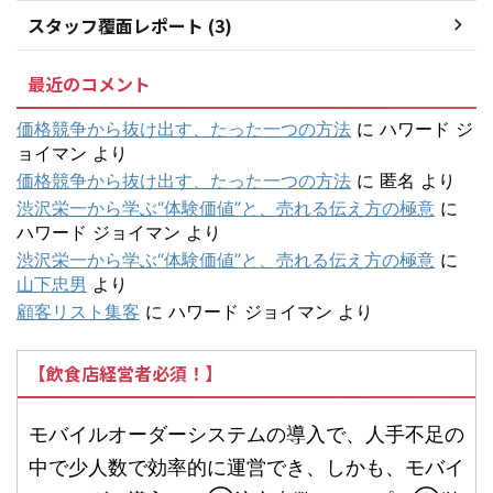
スタッフ覆面レポート (3)
最近のコメント
価格競争から抜け出す、たった一つの方法
に
ハワード ジ
ョイマン
より
価格競争から抜け出す、たった一つの方法
に
匿名
より
渋沢栄一から学ぶ“体験価値”と、売れる伝え方の極意
に
ハワード ジョイマン
より
渋沢栄一から学ぶ“体験価値”と、売れる伝え方の極意
に
山下忠男
より
顧客リスト集客
に
ハワード ジョイマン
より
【飲食店経営者必須！】
モバイルオーダーシステムの導入で、人手不足の
中で少人数で効率的に運営でき、しかも、モバイ