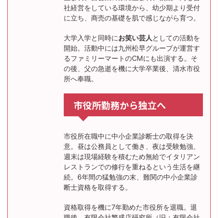
社経営をしている環境から、幼少期より受付
に立ち、商売の基礎を肌で感じながら育つ。
大学入学と同時に
お笑い芸人
としての活動を
開始。活動中には九州松早グループが運営す
るファミリーマートのCMにも出演する。そ
の後、父の急逝を機に大学卒業後、清水市役
所へ奉職。
市役所勤務から独立へ
市役所在職中に中小企業診断士の取得を決
意。昼は公務員として働き、夜は受験勉強、
週末は現場経験を積むため無給でイタリアン
レストランでの修行を重ねるという生活を継
続。6年間の猛勉強の末、難関の中小企業診
断士資格を取得する。
資格取得を機に7年勤めた市役所を退職。退
職後、有限会社繁盛店研究所（旧：有限会社