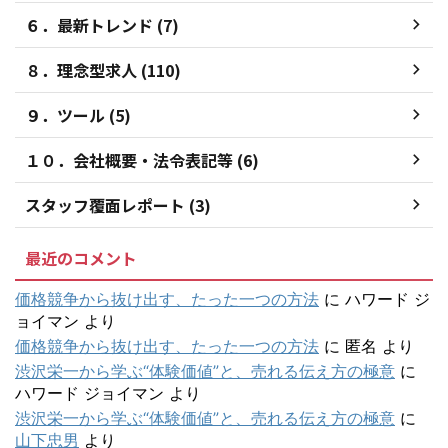
６．最新トレンド (7)
８．理念型求人 (110)
９．ツール (5)
１０．会社概要・法令表記等 (6)
スタッフ覆面レポート (3)
最近のコメント
価格競争から抜け出す、たった一つの方法
に
ハワード ジ
ョイマン
より
価格競争から抜け出す、たった一つの方法
に
匿名
より
渋沢栄一から学ぶ“体験価値”と、売れる伝え方の極意
に
ハワード ジョイマン
より
渋沢栄一から学ぶ“体験価値”と、売れる伝え方の極意
に
山下忠男
より