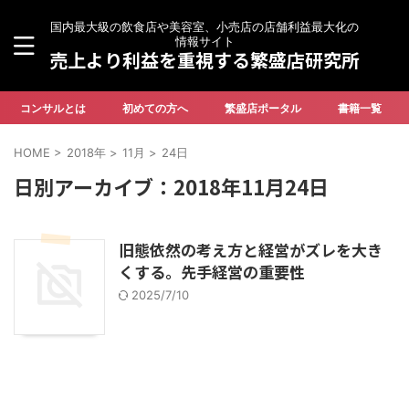
国内最大級の飲食店や美容室、小売店の店舗利益最大化の
情報サイト
売上より利益を重視する繁盛店研究所
コンサルとは
初めての方へ
繁盛店ポータル
書籍一覧
HOME
>
2018年
>
11月
>
24日
日別アーカイブ：2018年11月24日
旧態依然の考え方と経営がズレを大き
くする。先手経営の重要性
2025/7/10