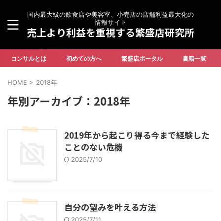
国内最大級の飲食店や美容室、小売店の店舗利益最大化の
情報サイト
売上より利益を重視する繁盛店研究所
コンサルとは
初めての方へ
繁盛店ポータル
書籍一覧
HOME
>
2018年
年別アーカイブ：2018年
2019年から起こり得る今まで経験した
ことのない危機
2025/7/10
自分の望みを叶える方法
2025/7/11