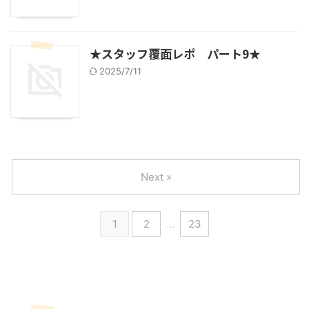
★スタッフ覆面レポ パート9★
2025/7/11
Next »
1
2
…
23