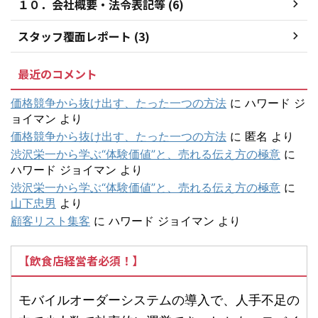
１０．会社概要・法令表記等 (6)
スタッフ覆面レポート (3)
最近のコメント
価格競争から抜け出す、たった一つの方法
に
ハワード ジ
ョイマン
より
価格競争から抜け出す、たった一つの方法
に
匿名
より
渋沢栄一から学ぶ“体験価値”と、売れる伝え方の極意
に
ハワード ジョイマン
より
渋沢栄一から学ぶ“体験価値”と、売れる伝え方の極意
に
山下忠男
より
顧客リスト集客
に
ハワード ジョイマン
より
【飲食店経営者必須！】
モバイルオーダーシステムの導入で、人手不足の