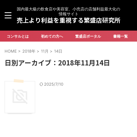
国内最大級の飲食店や美容室、小売店の店舗利益最大化の
情報サイト
売上より利益を重視する繁盛店研究所
コンサルとは
初めての方へ
繁盛店ポータル
書籍一覧
HOME
>
2018年
>
11月
>
14日
日別アーカイブ：2018年11月14日
2025/7/10