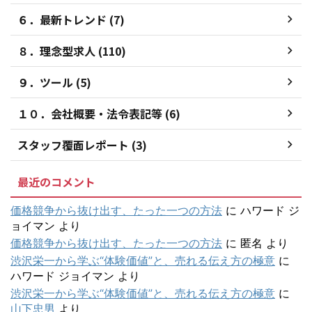
６．最新トレンド (7)
８．理念型求人 (110)
９．ツール (5)
１０．会社概要・法令表記等 (6)
スタッフ覆面レポート (3)
最近のコメント
価格競争から抜け出す、たった一つの方法
に
ハワード ジ
ョイマン
より
価格競争から抜け出す、たった一つの方法
に
匿名
より
渋沢栄一から学ぶ“体験価値”と、売れる伝え方の極意
に
ハワード ジョイマン
より
渋沢栄一から学ぶ“体験価値”と、売れる伝え方の極意
に
山下忠男
より