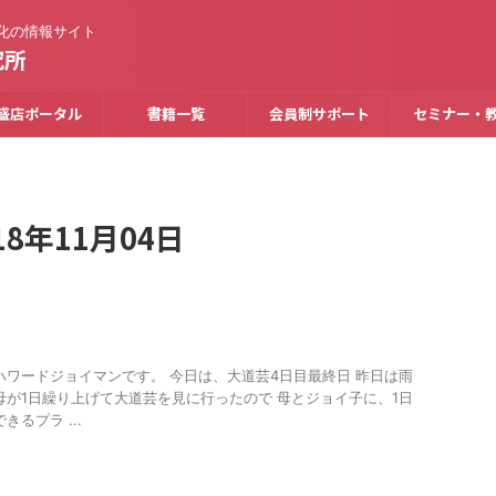
化の情報サイト
究所
盛店ポータル
書籍一覧
会員制サポート
セミナー・
8年11月04日
ハワードジョイマンです。 今日は、大道芸4日目最終日 昨日は雨
母が1日繰り上げて大道芸を見に行ったので 母とジョイ子に、1日
るプラ ...