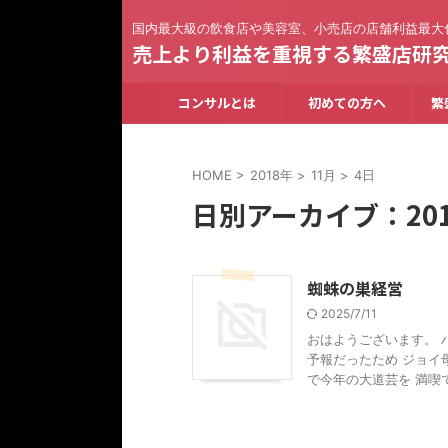
国内最大級の飲食店や美容室、小売店の店舗利益最大
売上より利益を重視する繁盛店研
コンサルとは
初めての方へ
繁
HOME
>
2018年
>
11月
>
4日
日別アーカイブ：201
蜘蛛の巣経営
2025/7/11
おはようございます。 
予報だったため ジョイ
で今年の大道芸を 満喫でき