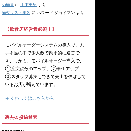
の極意
に
山下忠男
より
顧客リスト集客
に
ハワード ジョイマン
より
【飲食店経営者必須！】
モバイルオーダーシステムの導入で、人
手不足の中で少人数で効率的に運営で
き、しかも、モバイルオーダー導入で、
①注文点数のアップ、②単価アップ、
③スタッフ募集もできて売上を伸ばして
いるお店が増えています。
→ くわしくはこちらから
過去の投稿検索