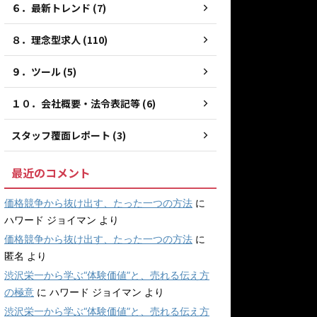
６．最新トレンド (7)
８．理念型求人 (110)
９．ツール (5)
１０．会社概要・法令表記等 (6)
スタッフ覆面レポート (3)
最近のコメント
価格競争から抜け出す、たった一つの方法
に
ハワード ジョイマン
より
価格競争から抜け出す、たった一つの方法
に
匿名
より
渋沢栄一から学ぶ“体験価値”と、売れる伝え方
の極意
に
ハワード ジョイマン
より
渋沢栄一から学ぶ“体験価値”と、売れる伝え方