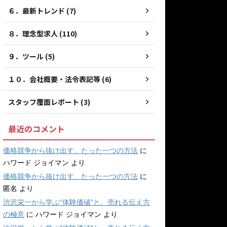
６．最新トレンド (7)
８．理念型求人 (110)
９．ツール (5)
１０．会社概要・法令表記等 (6)
スタッフ覆面レポート (3)
最近のコメント
価格競争から抜け出す、たった一つの方法
に
ハワード ジョイマン
より
価格競争から抜け出す、たった一つの方法
に
匿名
より
渋沢栄一から学ぶ“体験価値”と、売れる伝え方
の極意
に
ハワード ジョイマン
より