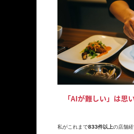
「AIが難しい」は思
私がこれまで
833件以上
の店舗経