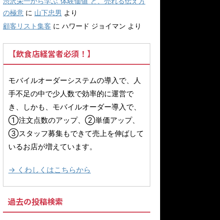
渋沢栄一から学ぶ“体験価値”と、売れる伝え方
の極意
に
山下忠男
より
顧客リスト集客
に
ハワード ジョイマン
より
【飲食店経営者必須！】
モバイルオーダーシステムの導入で、人
手不足の中で少人数で効率的に運営で
き、しかも、モバイルオーダー導入で、
①注文点数のアップ、②単価アップ、
③スタッフ募集もできて売上を伸ばして
いるお店が増えています。
→ くわしくはこちらから
過去の投稿検索