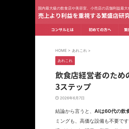
国内最大級の飲食店や美容室、小売店の店舗利益最大
売上より利益を重視する繁盛店研
コンサルとは
初めての方へ
繁
HOME
>
あれこれ
>
あれこれ
飲食店経営者のための
3ステップ
2026年6月7日
結論から言うと、
AIは60代の
ミングも、高価な設備も不要です