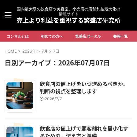
国内最大級の飲食店や美容室、小売店の店舗利益最大化の
情報サイト
売上より利益を重視する繁盛店研究所
コンサルとは
初めての方へ
繁盛店ポータル
書籍一覧
HOME
>
2026年
>
7月
>
7日
日別アーカイブ：2026年07月07日
飲食店の値上げをいつ進めるべきか、
判断の視点を整理します
2026/7/7
飲食店の値上げで顧客離れを最小化す
るための、伝え方と準備