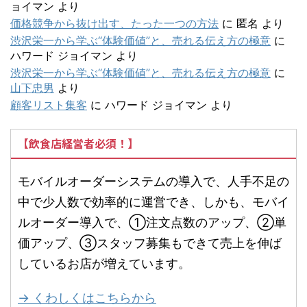
ョイマン
より
価格競争から抜け出す、たった一つの方法
に
匿名
より
渋沢栄一から学ぶ“体験価値”と、売れる伝え方の極意
に
ハワード ジョイマン
より
渋沢栄一から学ぶ“体験価値”と、売れる伝え方の極意
に
山下忠男
より
顧客リスト集客
に
ハワード ジョイマン
より
【飲食店経営者必須！】
モバイルオーダーシステムの導入で、人手不足の
中で少人数で効率的に運営でき、しかも、モバイ
ルオーダー導入で、①注文点数のアップ、②単
価アップ、③スタッフ募集もできて売上を伸ば
しているお店が増えています。
→ くわしくはこちらから