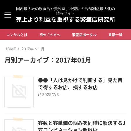
国内最大級の飲食店や美容室、小売店の店舗利益最大化の
情報サイト
売上より利益を重視する繁盛店研究所
コンサルとは
初めての方へ
繁盛店ポータル
書籍一覧
HOME
>
2017年
>
1月
月別アーカイブ：2017年01月
●●「人は見かけで判断する」見た目
で得するお店、損するお店
2025/7/3
客数と客単価の悩みを同時に解決するJ
式コンビネーション販促術