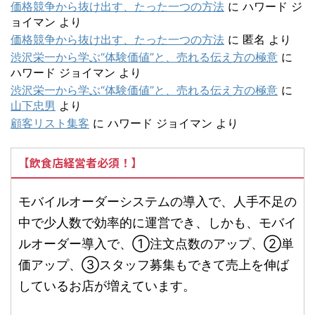
価格競争から抜け出す、たった一つの方法
に
ハワード ジ
ョイマン
より
価格競争から抜け出す、たった一つの方法
に
匿名
より
渋沢栄一から学ぶ“体験価値”と、売れる伝え方の極意
に
ハワード ジョイマン
より
渋沢栄一から学ぶ“体験価値”と、売れる伝え方の極意
に
山下忠男
より
顧客リスト集客
に
ハワード ジョイマン
より
【飲食店経営者必須！】
モバイルオーダーシステムの導入で、人手不足の
中で少人数で効率的に運営でき、しかも、モバイ
ルオーダー導入で、①注文点数のアップ、②単
価アップ、③スタッフ募集もできて売上を伸ば
しているお店が増えています。