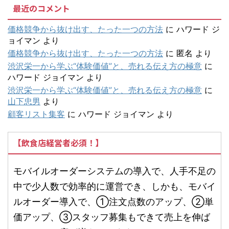
最近のコメント
価格競争から抜け出す、たった一つの方法
に
ハワード ジ
ョイマン
より
価格競争から抜け出す、たった一つの方法
に
匿名
より
渋沢栄一から学ぶ“体験価値”と、売れる伝え方の極意
に
ハワード ジョイマン
より
渋沢栄一から学ぶ“体験価値”と、売れる伝え方の極意
に
山下忠男
より
顧客リスト集客
に
ハワード ジョイマン
より
【飲食店経営者必須！】
モバイルオーダーシステムの導入で、人手不足の
中で少人数で効率的に運営でき、しかも、モバイ
ルオーダー導入で、①注文点数のアップ、②単
価アップ、③スタッフ募集もできて売上を伸ば