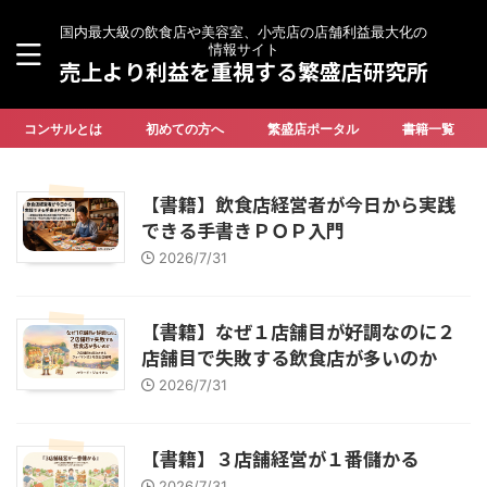
国内最大級の飲食店や美容室、小売店の店舗利益最大化の
情報サイト
売上より利益を重視する繁盛店研究所
コンサルとは
初めての方へ
繁盛店ポータル
書籍一覧
【書籍】飲食店経営者が今日から実践
できる手書きＰＯＰ入門
2026/7/31
【書籍】なぜ１店舗目が好調なのに２
店舗目で失敗する飲食店が多いのか
2026/7/31
【書籍】３店舗経営が１番儲かる
2026/7/31