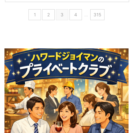
1
2
3
4
…
315