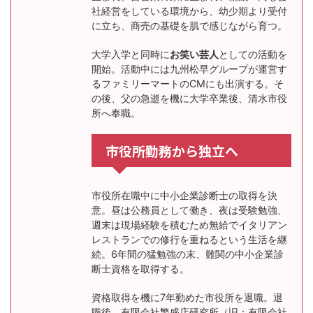
社経営をしている環境から、幼少期より受付
に立ち、商売の基礎を肌で感じながら育つ。
大学入学と同時に
お笑い芸人
としての活動を
開始。活動中には九州松早グループが運営す
るファミリーマートのCMにも出演する。そ
の後、父の急逝を機に大学卒業後、清水市役
所へ奉職。
市役所勤務から独立へ
市役所在職中に中小企業診断士の取得を決
意。昼は公務員として働き、夜は受験勉強、
週末は現場経験を積むため無給でイタリアン
レストランでの修行を重ねるという生活を継
続。6年間の猛勉強の末、難関の中小企業診
断士資格を取得する。
資格取得を機に7年勤めた市役所を退職。退
職後、有限会社繁盛店研究所（旧：有限会社