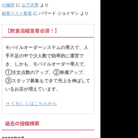
の極意
に
山下忠男
より
顧客リスト集客
に
ハワード ジョイマン
より
【飲食店経営者必須！】
モバイルオーダーシステムの導入で、人
手不足の中で少人数で効率的に運営で
き、しかも、モバイルオーダー導入で、
①注文点数のアップ、②単価アップ、
③スタッフ募集もできて売上を伸ばして
いるお店が増えています。
→ くわしくはこちらから
過去の投稿検索