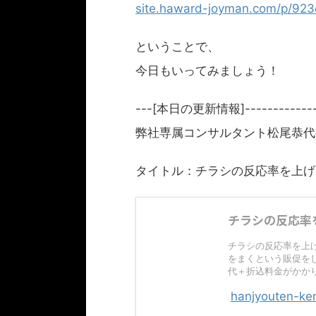
site.haward-joyman.com/p/923e
ということで、
今日もいってみましょう！
---[本日の更新情報]---------------
弊社専属コンサルタント松尾恭代
タイトル：チラシの反応率を上げ
チラシの反応率
チラシの反応率を上
をまくという販促を
代＋折込料金がかか
hanjyouten-ke