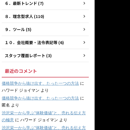
６．最新トレンド (7)
８．理念型求人 (110)
９．ツール (5)
１０．会社概要・法令表記等 (6)
スタッフ覆面レポート (3)
最近のコメント
価格競争から抜け出す、たった一つの方法
に
ハワード ジョイマン
より
価格競争から抜け出す、たった一つの方法
に
匿名
より
渋沢栄一から学ぶ“体験価値”と、売れる伝え方
の極意
に
ハワード ジョイマン
より
渋沢栄一から学ぶ“体験価値”と、売れる伝え方