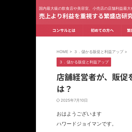
国内最大級の飲食店や美容室、小売店の店舗利益最大
売上より利益を重視する繁盛店研
コンサルとは
初めての方へ
繁
HOME
>
３．儲かる販促と利益アップ
>
３．儲かる販促と利益アップ
店舗経営者が、販促
は？
2025年7月10日
おはようございます
ハワードジョイマンです。