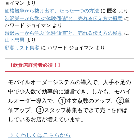
ョイマン
より
価格競争から抜け出す、たった一つの方法
に
匿名
より
渋沢栄一から学ぶ“体験価値”と、売れる伝え方の極意
に
ハワード ジョイマン
より
渋沢栄一から学ぶ“体験価値”と、売れる伝え方の極意
に
山下忠男
より
顧客リスト集客
に
ハワード ジョイマン
より
【飲食店経営者必須！】
モバイルオーダーシステムの導入で、人手不足の
中で少人数で効率的に運営でき、しかも、モバイ
ルオーダー導入で、①注文点数のアップ、②単
価アップ、③スタッフ募集もできて売上を伸ば
しているお店が増えています。
→ くわしくはこちらから