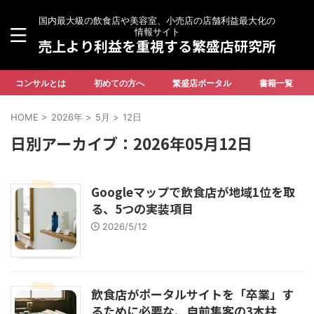
国内最大級の飲食店や美容室、小売店の店舗利益最大化の
情報サイト
売上より利益を重視する繁盛店研究所
コンサルとは
初めての方へ
繁盛店ポータル
書籍一覧
HOME
>
2026年
>
5月
>
12日
日別アーカイブ：2026年05月12日
Googleマップで飲食店が地域1位を取
る、5つの実装項目
2026/5/12
飲食店がポータルサイトを「卒業」す
るために必要な、自前集客の3本柱