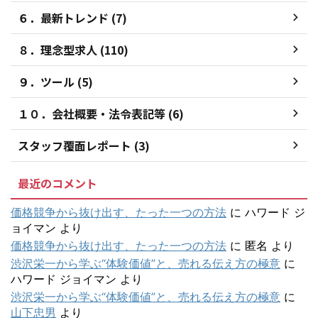
６．最新トレンド (7)
８．理念型求人 (110)
９．ツール (5)
１０．会社概要・法令表記等 (6)
スタッフ覆面レポート (3)
最近のコメント
価格競争から抜け出す、たった一つの方法
に
ハワード ジ
ョイマン
より
価格競争から抜け出す、たった一つの方法
に
匿名
より
渋沢栄一から学ぶ“体験価値”と、売れる伝え方の極意
に
ハワード ジョイマン
より
渋沢栄一から学ぶ“体験価値”と、売れる伝え方の極意
に
山下忠男
より