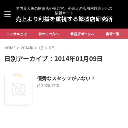
国内最大級の飲食店や美容室、小売店の店舗利益最大化の
情報サイト
売上より利益を重視する繁盛店研究所
コンサルとは
初めての方へ
繁盛店ポータル
書籍一覧
HOME
>
2014年
>
1月
>
9日
日別アーカイブ：2014年01月09日
優秀なスタッフがいない？
2025/7/10