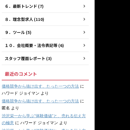
６．最新トレンド (7)
８．理念型求人 (110)
９．ツール (5)
１０．会社概要・法令表記等 (6)
スタッフ覆面レポート (3)
最近のコメント
価格競争から抜け出す、たった一つの方法
に
ハワード ジョイマン
より
価格競争から抜け出す、たった一つの方法
に
匿名
より
渋沢栄一から学ぶ“体験価値”と、売れる伝え方
の極意
に
ハワード ジョイマン
より