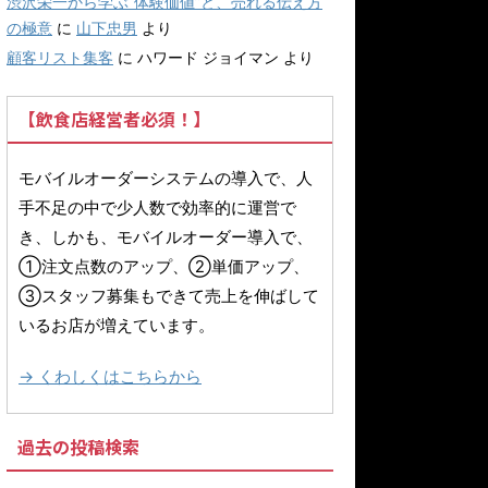
渋沢栄一から学ぶ“体験価値”と、売れる伝え方
の極意
に
山下忠男
より
顧客リスト集客
に
ハワード ジョイマン
より
【飲食店経営者必須！】
モバイルオーダーシステムの導入で、人
手不足の中で少人数で効率的に運営で
き、しかも、モバイルオーダー導入で、
①注文点数のアップ、②単価アップ、
③スタッフ募集もできて売上を伸ばして
いるお店が増えています。
→ くわしくはこちらから
過去の投稿検索