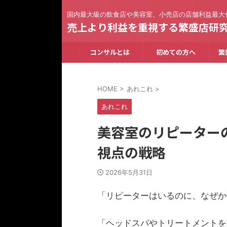
国内最大級の飲食店や美容室、小売店の店舗利益最大
売上より利益を重視する繁盛店研
コンサルとは
初めての方へ
繁
HOME
>
あれこれ
>
あれこれ
美容室のリピーター
視点の戦略
2026年5月31日
「リピーターはいるのに、なぜか
「ヘッドスパやトリートメントを