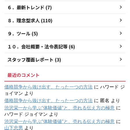
６．最新トレンド (7)
８．理念型求人 (110)
９．ツール (5)
１０．会社概要・法令表記等 (6)
スタッフ覆面レポート (3)
最近のコメント
価格競争から抜け出す、たった一つの方法
に
ハワード ジ
ョイマン
より
価格競争から抜け出す、たった一つの方法
に
匿名
より
渋沢栄一から学ぶ“体験価値”と、売れる伝え方の極意
に
ハワード ジョイマン
より
渋沢栄一から学ぶ“体験価値”と、売れる伝え方の極意
に
山下忠男
より