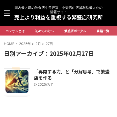
国内最大級の飲食店や美容室、小売店の店舗利益最大化の
情報サイト
売上より利益を重視する繁盛店研究所
コンサルとは
初めての方へ
繁盛店ポータル
書籍一覧
HOME
>
2025年
>
2月
>
27日
日別アーカイブ：2025年02月27日
「再開する力」と「分解思考」で繁盛
店を作る
2025/7/11