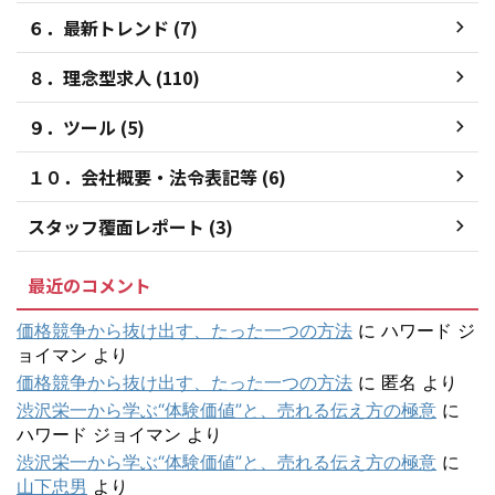
６．最新トレンド (7)
８．理念型求人 (110)
９．ツール (5)
１０．会社概要・法令表記等 (6)
スタッフ覆面レポート (3)
最近のコメント
価格競争から抜け出す、たった一つの方法
に
ハワード ジ
ョイマン
より
価格競争から抜け出す、たった一つの方法
に
匿名
より
渋沢栄一から学ぶ“体験価値”と、売れる伝え方の極意
に
ハワード ジョイマン
より
渋沢栄一から学ぶ“体験価値”と、売れる伝え方の極意
に
山下忠男
より