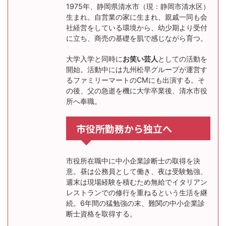
1975年、静岡県清水市（現：静岡市清水区）
生まれ。自営業の家に生まれ、親戚一同も会
社経営をしている環境から、幼少期より受付
に立ち、商売の基礎を肌で感じながら育つ。
大学入学と同時に
お笑い芸人
としての活動を
開始。活動中には九州松早グループが運営す
るファミリーマートのCMにも出演する。そ
の後、父の急逝を機に大学卒業後、清水市役
所へ奉職。
市役所勤務から独立へ
市役所在職中に中小企業診断士の取得を決
意。昼は公務員として働き、夜は受験勉強、
週末は現場経験を積むため無給でイタリアン
レストランでの修行を重ねるという生活を継
続。6年間の猛勉強の末、難関の中小企業診
断士資格を取得する。