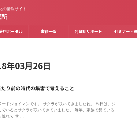
化の情報サイト
究所
盛店ポータル
書籍一覧
会員制サポート
セミナー・
8年03月26日
当たり前の時代の集客で考えること
ワードジョイマンです。 サクラが咲いてきましたね。 昨日は、ジ
んでいるとサクラが咲いてきていました。 毎年、家族で見ている
れて サ ...