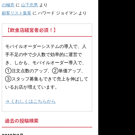
の極意
に
山下忠男
より
顧客リスト集客
に
ハワード ジョイマン
より
【飲食店経営者必須！】
モバイルオーダーシステムの導入で、人
手不足の中で少人数で効率的に運営で
き、しかも、モバイルオーダー導入で、
①注文点数のアップ、②単価アップ、
③スタッフ募集もできて売上を伸ばして
いるお店が増えています。
→ くわしくはこちらから
過去の投稿検索