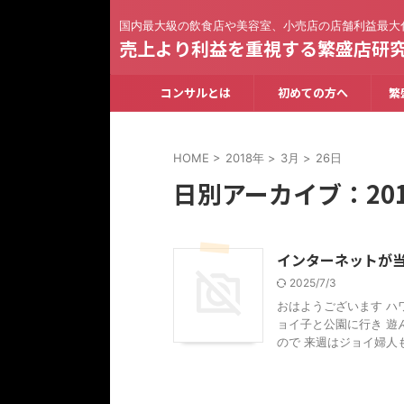
国内最大級の飲食店や美容室、小売店の店舗利益最大
売上より利益を重視する繁盛店研
コンサルとは
初めての方へ
繁
HOME
>
2018年
>
3月
>
26日
日別アーカイブ：201
インターネットが
2025/7/3
おはようございます ハ
ョイ子と公園に行き 遊
ので 来週はジョイ婦人も連