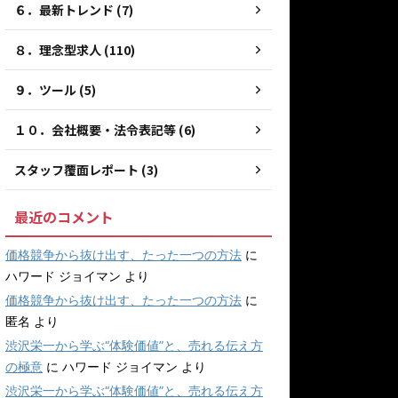
６．最新トレンド (7)
８．理念型求人 (110)
９．ツール (5)
１０．会社概要・法令表記等 (6)
スタッフ覆面レポート (3)
最近のコメント
価格競争から抜け出す、たった一つの方法
に
ハワード ジョイマン
より
価格競争から抜け出す、たった一つの方法
に
匿名
より
渋沢栄一から学ぶ“体験価値”と、売れる伝え方
の極意
に
ハワード ジョイマン
より
渋沢栄一から学ぶ“体験価値”と、売れる伝え方