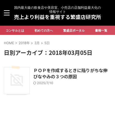
国内最大級の飲食店や美容室、小売店の店舗利益最大化の
情報サイト
売上より利益を重視する繁盛店研究所
コンサルとは
初めての方へ
繁盛店ポータル
書籍一覧
HOME
>
2018年
>
3月
>
5日
日別アーカイブ：2018年03月05日
ＰＯＰを作成するときに陥りがちな伸
びなやみの３つの原因
2025/7/10