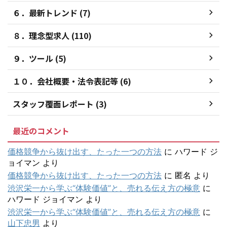
６．最新トレンド (7)
８．理念型求人 (110)
９．ツール (5)
１０．会社概要・法令表記等 (6)
スタッフ覆面レポート (3)
最近のコメント
価格競争から抜け出す、たった一つの方法
に
ハワード ジ
ョイマン
より
価格競争から抜け出す、たった一つの方法
に
匿名
より
渋沢栄一から学ぶ“体験価値”と、売れる伝え方の極意
に
ハワード ジョイマン
より
渋沢栄一から学ぶ“体験価値”と、売れる伝え方の極意
に
山下忠男
より