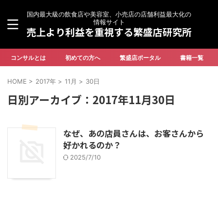
国内最大級の飲食店や美容室、小売店の店舗利益最大化の
情報サイト
売上より利益を重視する繁盛店研究所
コンサルとは
初めての方へ
繁盛店ポータル
書籍一覧
HOME
>
2017年
>
11月
>
30日
日別アーカイブ：2017年11月30日
なぜ、あの店員さんは、お客さんから
好かれるのか？
2025/7/10