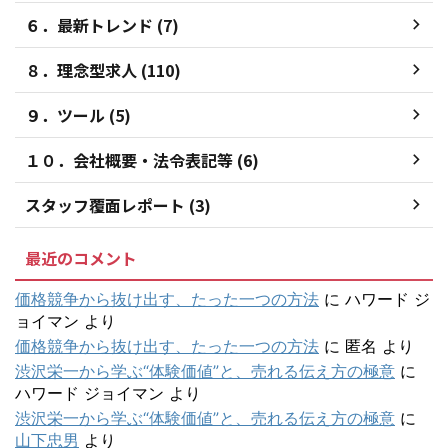
６．最新トレンド (7)
８．理念型求人 (110)
９．ツール (5)
１０．会社概要・法令表記等 (6)
スタッフ覆面レポート (3)
最近のコメント
価格競争から抜け出す、たった一つの方法
に
ハワード ジ
ョイマン
より
価格競争から抜け出す、たった一つの方法
に
匿名
より
渋沢栄一から学ぶ“体験価値”と、売れる伝え方の極意
に
ハワード ジョイマン
より
渋沢栄一から学ぶ“体験価値”と、売れる伝え方の極意
に
山下忠男
より