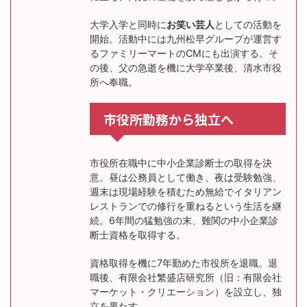
大学入学と同時に
お笑い芸人
としての活動を
開始。活動中には九州松早グループが運営す
るファミリーマートのCMにも出演する。そ
の後、父の急逝を機に大学卒業後、清水市役
所へ奉職。
市役所勤務から独立へ
市役所在職中に中小企業診断士の取得を決
意。昼は公務員として働き、夜は受験勉強、
週末は現場経験を積むため無給でイタリアン
レストランでの修行を重ねるという生活を継
続。6年間の猛勉強の末、難関の中小企業診
断士資格を取得する。
資格取得を機に7年勤めた市役所を退職。退
職後、有限会社繁盛店研究所（旧：有限会社
マーケット・クリエーション）を設立し、独
立を果たす。