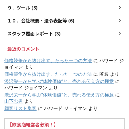
９．ツール (5)
１０．会社概要・法令表記等 (6)
スタッフ覆面レポート (3)
最近のコメント
価格競争から抜け出す、たった一つの方法
に
ハワード ジ
ョイマン
より
価格競争から抜け出す、たった一つの方法
に
匿名
より
渋沢栄一から学ぶ“体験価値”と、売れる伝え方の極意
に
ハワード ジョイマン
より
渋沢栄一から学ぶ“体験価値”と、売れる伝え方の極意
に
山下忠男
より
顧客リスト集客
に
ハワード ジョイマン
より
【飲食店経営者必須！】