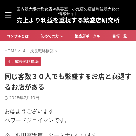
国内最大級の飲食店や美容室、小売店の店舗利益最大化の
情報サイト
売上より利益を重視する繁盛店研究所
コンサルとは
初めての方へ
繁盛店ポータル
書籍一覧
HOME
>
４．成長戦略構築
>
４．成長戦略構築
同じ客数３０人でも繁盛するお店と衰退す
るお店がある
2025年7月10日
おはようございます
ハワードジョイマンです。
今、羽田空港第一ターミナルにいます。