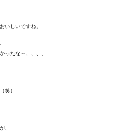
おいしいですね。
、
かったな～、、、、
（笑）
が、