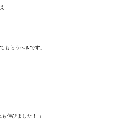
え
てもらうべきです。
----------------------
上も伸びました！ 」
営