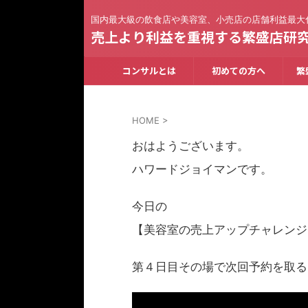
国内最大級の飲食店や美容室、小売店の店舗利益最大
売上より利益を重視する繁盛店研
コンサルとは
初めての方へ
繁
HOME
>
おはようございます。
ハワードジョイマンです。
今日の
【美容室の売上アップチャレンジ
第４日目その場で次回予約を取る