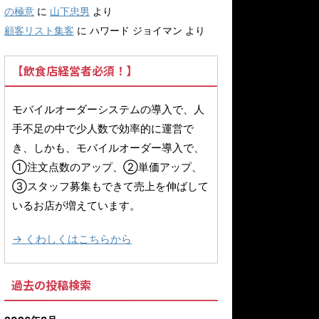
の極意
に
山下忠男
より
顧客リスト集客
に
ハワード ジョイマン
より
【飲食店経営者必須！】
モバイルオーダーシステムの導入で、人
手不足の中で少人数で効率的に運営で
き、しかも、モバイルオーダー導入で、
①注文点数のアップ、②単価アップ、
③スタッフ募集もできて売上を伸ばして
いるお店が増えています。
→ くわしくはこちらから
過去の投稿検索