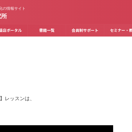
化の情報サイト
究所
盛店ポータル
書籍一覧
会員制サポート
セミナー・
】レッスンは、