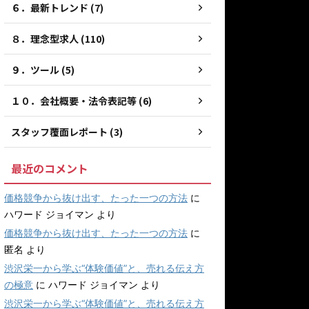
６．最新トレンド (7)
８．理念型求人 (110)
９．ツール (5)
１０．会社概要・法令表記等 (6)
スタッフ覆面レポート (3)
最近のコメント
価格競争から抜け出す、たった一つの方法
に
ハワード ジョイマン
より
価格競争から抜け出す、たった一つの方法
に
匿名
より
渋沢栄一から学ぶ“体験価値”と、売れる伝え方
の極意
に
ハワード ジョイマン
より
渋沢栄一から学ぶ“体験価値”と、売れる伝え方