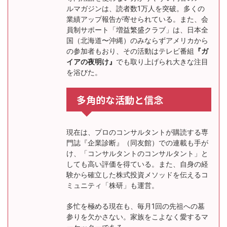
ルマガジンは、読者数1万人を突破。多くの
業績アップ報告が寄せられている。また、会
員制サポート「増益繁盛クラブ」は、日本全
国（北海道〜沖縄）のみならずアメリカから
の参加者もおり、その活動はテレビ番組
『ガ
イアの夜明け』
でも取り上げられ大きな注目
を浴びた。
多角的な活動と信念
現在は、プロのコンサルタントが購読する専
門誌『企業診断』（同友館）での連載も手が
け、「コンサルタントのコンサルタント」と
しても高い評価を得ている。また、自身の経
験から確立した株式投資メソッドを伝えるコ
ミュニティ「株研」も運営。
多忙を極める現在も、毎月1回の先祖への墓
参りを欠かさない。家族をこよなく愛するマ