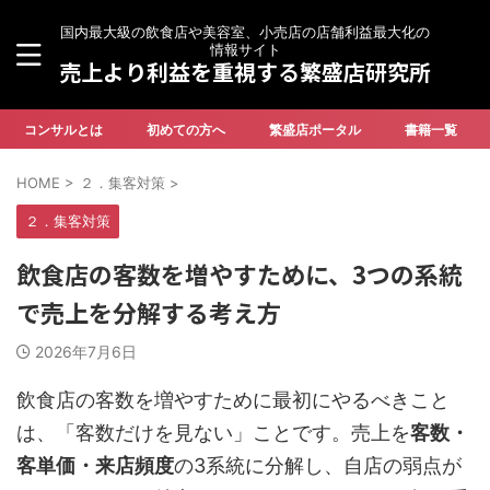
国内最大級の飲食店や美容室、小売店の店舗利益最大化の
情報サイト
売上より利益を重視する繁盛店研究所
コンサルとは
初めての方へ
繁盛店ポータル
書籍一覧
HOME
>
２．集客対策
>
２．集客対策
飲食店の客数を増やすために、3つの系統
で売上を分解する考え方
2026年7月6日
飲食店の客数を増やすために最初にやるべきこと
は、「客数だけを見ない」ことです。売上を
客数・
客単価・来店頻度
の3系統に分解し、自店の弱点が