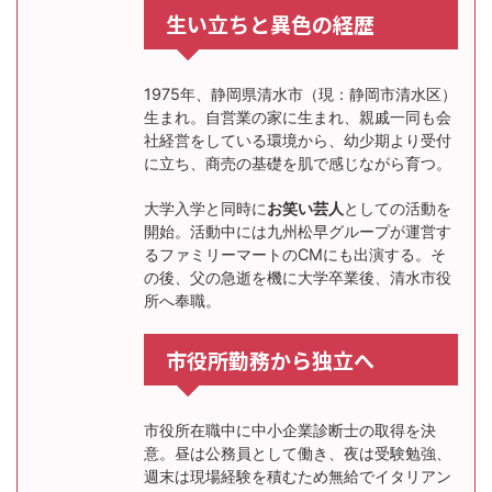
生い立ちと異色の経歴
1975年、静岡県清水市（現：静岡市清水区）
生まれ。自営業の家に生まれ、親戚一同も会
社経営をしている環境から、幼少期より受付
に立ち、商売の基礎を肌で感じながら育つ。
大学入学と同時に
お笑い芸人
としての活動を
開始。活動中には九州松早グループが運営す
るファミリーマートのCMにも出演する。そ
の後、父の急逝を機に大学卒業後、清水市役
所へ奉職。
市役所勤務から独立へ
市役所在職中に中小企業診断士の取得を決
意。昼は公務員として働き、夜は受験勉強、
週末は現場経験を積むため無給でイタリアン