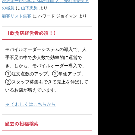
渋沢栄一から学ぶ“体験価値”と、売れる伝え方
の極意
に
山下忠男
より
顧客リスト集客
に
ハワード ジョイマン
より
【飲食店経営者必須！】
モバイルオーダーシステムの導入で、人
手不足の中で少人数で効率的に運営で
き、しかも、モバイルオーダー導入で、
①注文点数のアップ、②単価アップ、
③スタッフ募集もできて売上を伸ばして
いるお店が増えています。
→ くわしくはこちらから
過去の投稿検索