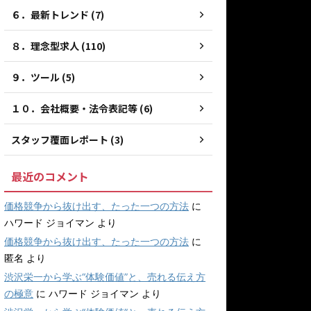
６．最新トレンド (7)
８．理念型求人 (110)
９．ツール (5)
１０．会社概要・法令表記等 (6)
スタッフ覆面レポート (3)
最近のコメント
価格競争から抜け出す、たった一つの方法
に
ハワード ジョイマン
より
価格競争から抜け出す、たった一つの方法
に
匿名
より
渋沢栄一から学ぶ“体験価値”と、売れる伝え方
の極意
に
ハワード ジョイマン
より