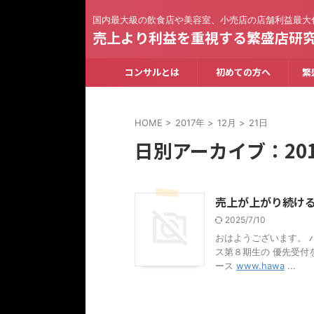
国内最大級の飲食店や美容室、小売店の店舗利益最大
売上より利益を重視する繁盛店研
コンサルとは
初めての方へ
繁
HOME
>
2017年
>
12月
>
21日
日別アーカイブ：201
売上が上がり続け
2025/7/10
おはようございます。 
ス第８期生の 優先受付
ース
www.hawa
...