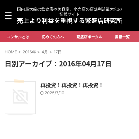
国内最大級の飲食店や美容室、小売店の店舗利益最大化の
情報サイト
売上より利益を重視する繁盛店研究所
コンサルとは
初めての方へ
繁盛店ポータル
書籍一覧
HOME
>
2016年
>
4月
>
17日
日別アーカイブ：2016年04月17日
再投資！再投資！再投資！
2025/7/10