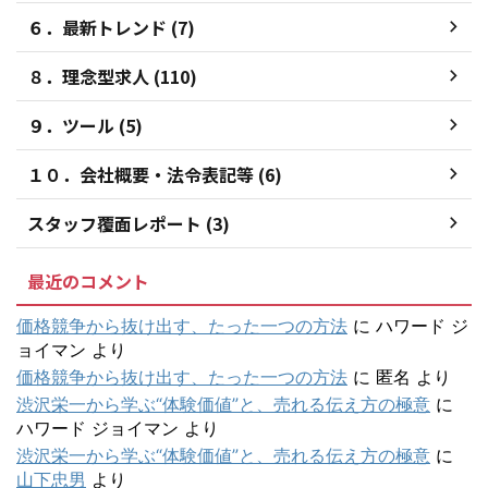
６．最新トレンド (7)
８．理念型求人 (110)
９．ツール (5)
１０．会社概要・法令表記等 (6)
スタッフ覆面レポート (3)
最近のコメント
価格競争から抜け出す、たった一つの方法
に
ハワード ジ
ョイマン
より
価格競争から抜け出す、たった一つの方法
に
匿名
より
渋沢栄一から学ぶ“体験価値”と、売れる伝え方の極意
に
ハワード ジョイマン
より
渋沢栄一から学ぶ“体験価値”と、売れる伝え方の極意
に
山下忠男
より