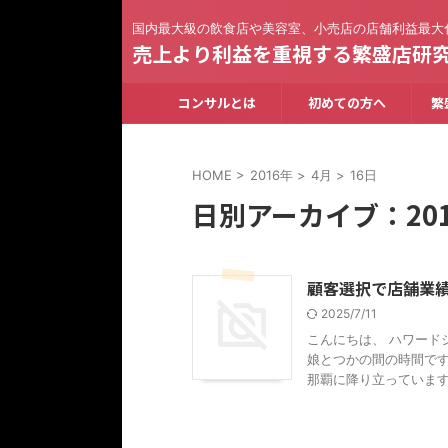
国内最大級の飲食店や美容室、小売店の店舗利益最大
売上より利益を重視する繁盛店研
コンサルとは
初めての方へ
繁
HOME
>
2016年
>
4月
>
16日
日別アーカイブ：201
顧客選択で店舗業
2025/7/11
こんにちは、 ハワード
娘とつかの間の時間です
那覇に降り立っています。 