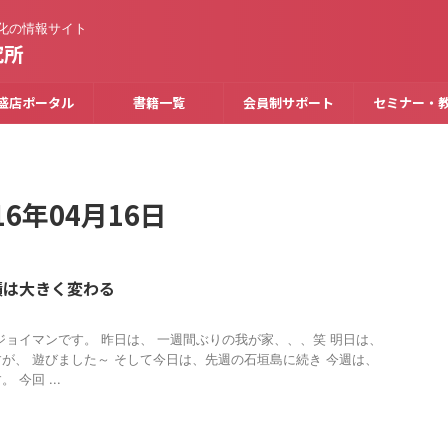
化の情報サイト
究所
盛店ポータル
書籍一覧
会員制サポート
セミナー・
6年04月16日
績は大きく変わる
ジョイマンです。 昨日は、 一週間ぶりの我が家、、、笑 明日は、
が、 遊びました～ そして今日は、先週の石垣島に続き 今週は、
今回 ...