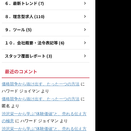
６．最新トレンド (7)
８．理念型求人 (110)
９．ツール (5)
１０．会社概要・法令表記等 (6)
スタッフ覆面レポート (3)
最近のコメント
価格競争から抜け出す、たった一つの方法
に
ハワード ジョイマン
より
価格競争から抜け出す、たった一つの方法
に
匿名
より
渋沢栄一から学ぶ“体験価値”と、売れる伝え方
の極意
に
ハワード ジョイマン
より
渋沢栄一から学ぶ“体験価値”と、売れる伝え方