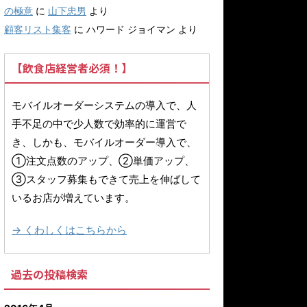
の極意
に
山下忠男
より
顧客リスト集客
に
ハワード ジョイマン
より
【飲食店経営者必須！】
モバイルオーダーシステムの導入で、人
手不足の中で少人数で効率的に運営で
き、しかも、モバイルオーダー導入で、
①注文点数のアップ、②単価アップ、
③スタッフ募集もできて売上を伸ばして
いるお店が増えています。
→ くわしくはこちらから
過去の投稿検索