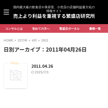
国内最大級の飲食店や美容室、小売店の店舗利益最大化の
情報サイト
売上より利益を重視する繁盛店研究所
コンサルとは
初めての方へ
繁盛店ポータル
書籍一覧
HOME
>
2011年
>
4月
>
26日
日別アーカイブ：2011年04月26日
2011.04.26
2025/7/3