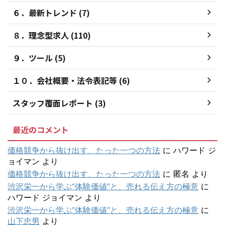
６．最新トレンド (7)
８．理念型求人 (110)
９．ツール (5)
１０．会社概要・法令表記等 (6)
スタッフ覆面レポート (3)
最近のコメント
価格競争から抜け出す、たった一つの方法
に
ハワード ジ
ョイマン
より
価格競争から抜け出す、たった一つの方法
に
匿名
より
渋沢栄一から学ぶ“体験価値”と、売れる伝え方の極意
に
ハワード ジョイマン
より
渋沢栄一から学ぶ“体験価値”と、売れる伝え方の極意
に
山下忠男
より