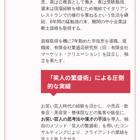
意。昼は公務員として働き、夜は受験勉強、
週末は現場経験を積むため無給でイタリアン
レストランでの修行を重ねるという生活を継
続。6年間の猛勉強の末、難関の中小企業診
断士資格を取得する。
資格取得を機に7年勤めた市役所を退職。退
職後、有限会社繁盛店研究所（旧：有限会社
マーケット・クリエーション）を設立し、独
立を果たす。
「笑人の繁盛術」による圧倒
的な実績
お笑い芸人時代の経験を活かし、小売店・飲
食店・美容室・整体院などの集客や販促に、
お笑い芸人の思考法や漫才の手法
を導入。独
自のメソッド「笑人の繁盛術」を用いたコン
サルティングにより、クライアントの業績を
次々と向上させる。