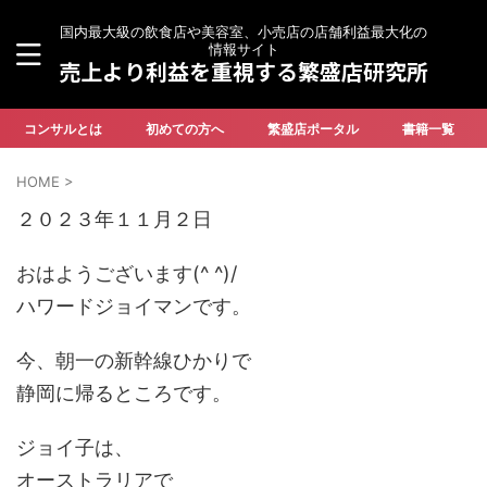
国内最大級の飲食店や美容室、小売店の店舗利益最大化の
情報サイト
売上より利益を重視する繁盛店研究所
コンサルとは
初めての方へ
繁盛店ポータル
書籍一覧
HOME
>
２０２３年１１月２日
おはようございます(^ ^)/
ハワードジョイマンです。
今、朝一の新幹線ひかりで
静岡に帰るところです。
ジョイ子は、
オーストラリアで