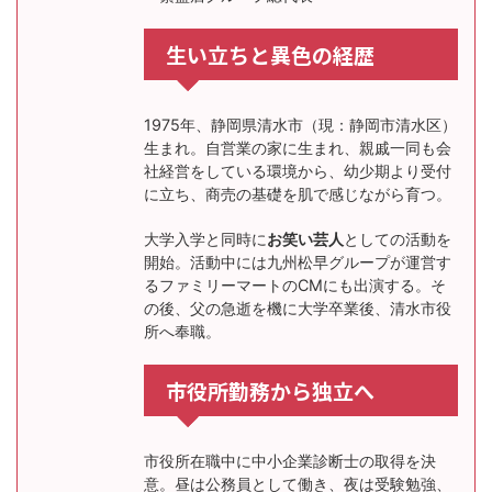
生い立ちと異色の経歴
1975年、静岡県清水市（現：静岡市清水区）
生まれ。自営業の家に生まれ、親戚一同も会
社経営をしている環境から、幼少期より受付
に立ち、商売の基礎を肌で感じながら育つ。
大学入学と同時に
お笑い芸人
としての活動を
開始。活動中には九州松早グループが運営す
るファミリーマートのCMにも出演する。そ
の後、父の急逝を機に大学卒業後、清水市役
所へ奉職。
市役所勤務から独立へ
市役所在職中に中小企業診断士の取得を決
意。昼は公務員として働き、夜は受験勉強、