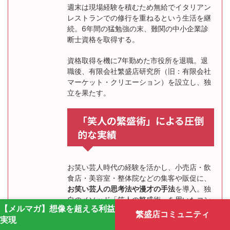
週末は現場経験を積むため無給でイタリアン
レストランでの修行を重ねるという生活を継
続。6年間の猛勉強の末、難関の中小企業診
断士資格を取得する。
資格取得を機に7年勤めた市役所を退職。退
職後、有限会社繁盛店研究所（旧：有限会社
マーケット・クリエーション）を設立し、独
立を果たす。
「笑人の繁盛術」による圧倒
的な実績
お笑い芸人時代の経験を活かし、小売店・飲
食店・美容室・整体院などの集客や販促に、
お笑い芸人の思考法や漫才の手法
を導入。独
自のメソッド「笑人の繁盛術」を用いたコン
【メルマガ】想像を超える利益
サルティングにより、クライアントの業績を
繁盛店コミュニティ
実現
次々と向上させる。