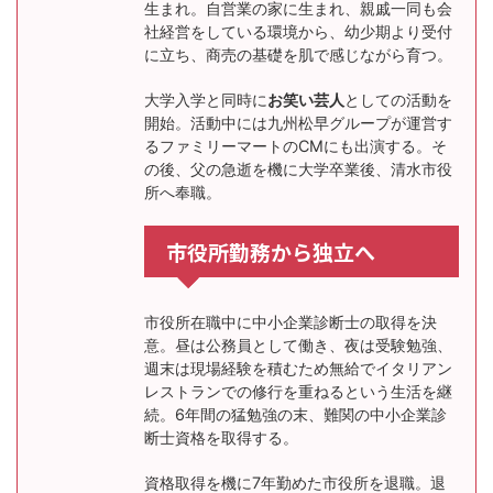
生まれ。自営業の家に生まれ、親戚一同も会
社経営をしている環境から、幼少期より受付
に立ち、商売の基礎を肌で感じながら育つ。
大学入学と同時に
お笑い芸人
としての活動を
開始。活動中には九州松早グループが運営す
るファミリーマートのCMにも出演する。そ
の後、父の急逝を機に大学卒業後、清水市役
所へ奉職。
市役所勤務から独立へ
市役所在職中に中小企業診断士の取得を決
意。昼は公務員として働き、夜は受験勉強、
週末は現場経験を積むため無給でイタリアン
レストランでの修行を重ねるという生活を継
続。6年間の猛勉強の末、難関の中小企業診
断士資格を取得する。
資格取得を機に7年勤めた市役所を退職。退