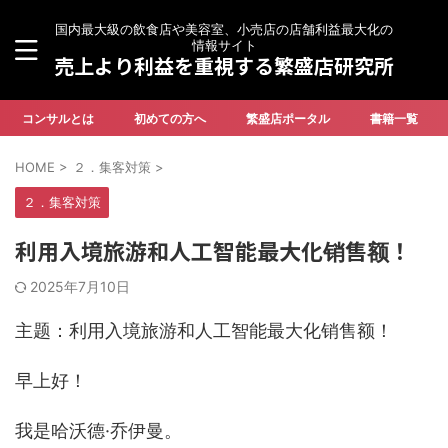
国内最大級の飲食店や美容室、小売店の店舗利益最大化の
情報サイト
売上より利益を重視する繁盛店研究所
コンサルとは
初めての方へ
繁盛店ポータル
書籍一覧
HOME
>
２．集客対策
>
２．集客対策
利用入境旅游和人工智能最大化销售额！
2025年7月10日
主题：利用入境旅游和人工智能最大化销售额！
早上好！
我是哈沃德·乔伊曼。