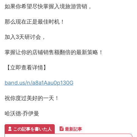
如果你希望尽快掌握入境旅游营销，
那么现在正是最佳时机！
加入3天研讨会，
掌握让你的店铺销售额翻倍的最新策略！
【立即查看详情】
band.us/n/a8a1Aau0p130G
祝你度过美好的一天！
哈沃德·乔伊曼
この記事を書いた人
最新記事