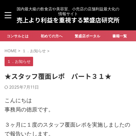
国内最大級の飲食店や美容室、小売店の店舗利益最大化の
情報サイト
売上より利益を重視する繁盛店研究所
コンサルとは
初めての方へ
繁盛店ポータル
書籍一覧
HOME
>
１．お知らせ
>
１．お知らせ
★スタッフ覆面レポ パート３１★
2025年7月11日
こんにちは
事務局の徳原です。
３ヶ月に１度のスタッフ覆面レポを実施しましたの
で報告いたします。