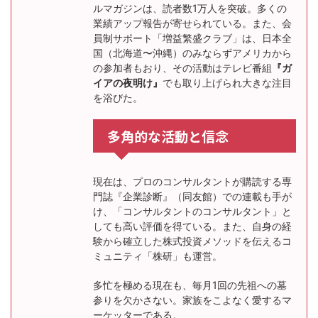
ルマガジンは、読者数1万人を突破。多くの
業績アップ報告が寄せられている。また、会
員制サポート「増益繁盛クラブ」は、日本全
国（北海道〜沖縄）のみならずアメリカから
の参加者もおり、その活動はテレビ番組
『ガ
イアの夜明け』
でも取り上げられ大きな注目
を浴びた。
多角的な活動と信念
現在は、プロのコンサルタントが購読する専
門誌『企業診断』（同友館）での連載も手が
け、「コンサルタントのコンサルタント」と
しても高い評価を得ている。また、自身の経
験から確立した株式投資メソッドを伝えるコ
ミュニティ「株研」も運営。
多忙を極める現在も、毎月1回の先祖への墓
参りを欠かさない。家族をこよなく愛するマ
ーケッターである。