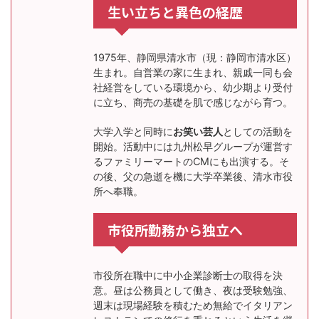
生い立ちと異色の経歴
1975年、静岡県清水市（現：静岡市清水区）
生まれ。自営業の家に生まれ、親戚一同も会
社経営をしている環境から、幼少期より受付
に立ち、商売の基礎を肌で感じながら育つ。
大学入学と同時に
お笑い芸人
としての活動を
開始。活動中には九州松早グループが運営す
るファミリーマートのCMにも出演する。そ
の後、父の急逝を機に大学卒業後、清水市役
所へ奉職。
市役所勤務から独立へ
市役所在職中に中小企業診断士の取得を決
意。昼は公務員として働き、夜は受験勉強、
週末は現場経験を積むため無給でイタリアン