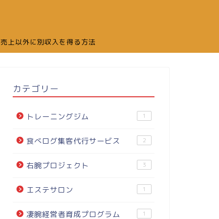
舗売上以外に別収入を得る方法
カテゴリー
トレーニングジム
1
食べログ集客代行サービス
2
右腕プロジェクト
3
エステサロン
1
凄腕経営者育成プログラム
1