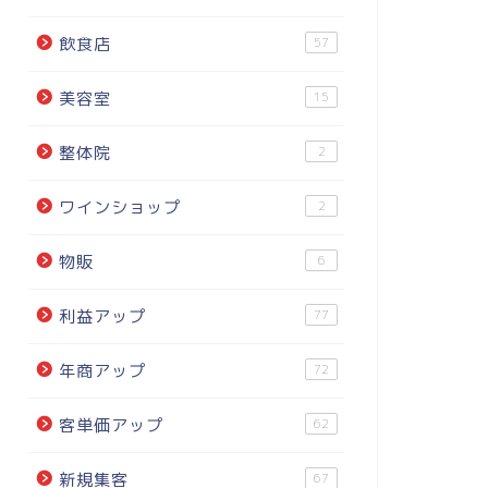
飲食店
57
美容室
15
整体院
2
ワインショップ
2
物販
6
利益アップ
77
年商アップ
72
客単価アップ
62
新規集客
67