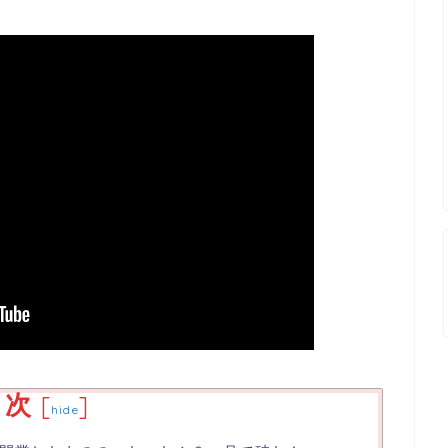
目次
[
]
hide