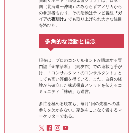
員制サポート「増益繁盛クラブ」は、日本全
国（北海道〜沖縄）のみならずアメリカから
の参加者もおり、その活動はテレビ番組
『ガ
イアの夜明け』
でも取り上げられ大きな注目
を浴びた。
多角的な活動と信念
現在は、プロのコンサルタントが購読する専
門誌『企業診断』（同友館）での連載も手が
け、「コンサルタントのコンサルタント」と
しても高い評価を得ている。また、自身の経
験から確立した株式投資メソッドを伝えるコ
ミュニティ「株研」も運営。
多忙を極める現在も、毎月1回の先祖への墓
参りを欠かさない。家族をこよなく愛するマ
ーケッターである。