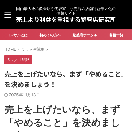
国内最大級の飲食店や美容室、小売店の店舗利益最大化の
情報サイト
売上より利益を重視する繁盛店研究所
コンサルとは
初めての方へ
繁盛店ポータル
書籍一覧
HOME
>
５．人生戦略
>
５．人生戦略
売上を上げたいなら、まず「やめること」
を決めましょう！
2025年11月18日
売上を上げたいなら、まず
「やめること」を決めまし