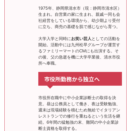
1975年、静岡県清水市（現：静岡市清水区）
生まれ。自営業の家に生まれ、親戚一同も会
社経営をしている環境から、幼少期より受付
に立ち、商売の基礎を肌で感じながら育つ。
大学入学と同時に
お笑い芸人
としての活動を
開始。活動中には九州松早グループが運営す
るファミリーマートのCMにも出演する。そ
の後、父の急逝を機に大学卒業後、清水市役
所へ奉職。
市役所勤務から独立へ
市役所在職中に中小企業診断士の取得を決
意。昼は公務員として働き、夜は受験勉強、
週末は現場経験を積むため無給でイタリアン
レストランでの修行を重ねるという生活を継
続。6年間の猛勉強の末、難関の中小企業診
断士資格を取得する。