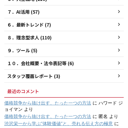
７．AI活用 (57)
６．最新トレンド (7)
８．理念型求人 (110)
９．ツール (5)
１０．会社概要・法令表記等 (6)
スタッフ覆面レポート (3)
最近のコメント
価格競争から抜け出す、たった一つの方法
に
ハワード ジ
ョイマン
より
価格競争から抜け出す、たった一つの方法
に
匿名
より
渋沢栄一から学ぶ“体験価値”と、売れる伝え方の極意
に