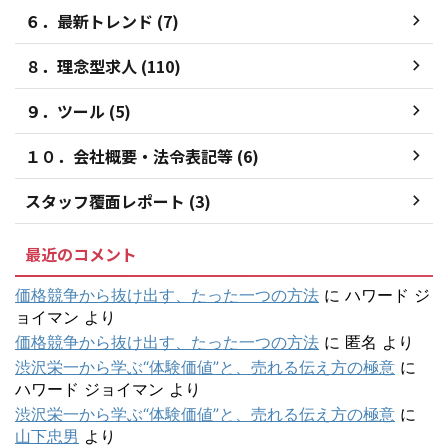
６．最新トレンド (7)
８．理念型求人 (110)
９．ツール (5)
１０．会社概要・法令表記等 (6)
スタッフ覆面レポート (3)
最近のコメント
価格競争から抜け出す、たった一つの方法
に
ハワード ジ
ョイマン
より
価格競争から抜け出す、たった一つの方法
に
匿名
より
渋沢栄一から学ぶ“体験価値”と、売れる伝え方の極意
に
ハワード ジョイマン
より
渋沢栄一から学ぶ“体験価値”と、売れる伝え方の極意
に
山下忠男
より