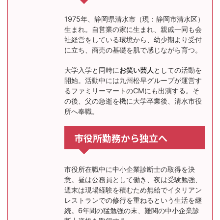
1975年、静岡県清水市（現：静岡市清水区）
生まれ。自営業の家に生まれ、親戚一同も会
社経営をしている環境から、幼少期より受付
に立ち、商売の基礎を肌で感じながら育つ。
大学入学と同時に
お笑い芸人
としての活動を
開始。活動中には九州松早グループが運営す
るファミリーマートのCMにも出演する。そ
の後、父の急逝を機に大学卒業後、清水市役
所へ奉職。
市役所勤務から独立へ
市役所在職中に中小企業診断士の取得を決
意。昼は公務員として働き、夜は受験勉強、
週末は現場経験を積むため無給でイタリアン
レストランでの修行を重ねるという生活を継
続。6年間の猛勉強の末、難関の中小企業診