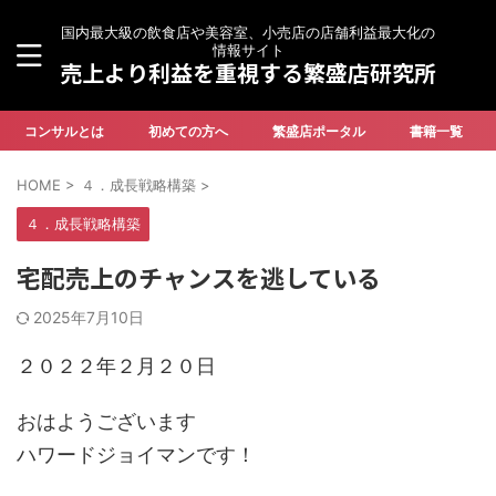
国内最大級の飲食店や美容室、小売店の店舗利益最大化の
情報サイト
売上より利益を重視する繁盛店研究所
コンサルとは
初めての方へ
繁盛店ポータル
書籍一覧
HOME
>
４．成長戦略構築
>
４．成長戦略構築
宅配売上のチャンスを逃している
2025年7月10日
２０２２年２月２０日
おはようございます
ハワードジョイマンです！