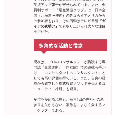
業績アップ報告が寄せられている。また、会
員制サポート「増益繁盛クラブ」は、日本全
国（北海道〜沖縄）のみならずアメリカから
の参加者もおり、その活動はテレビ番組
『ガ
イアの夜明け』
でも取り上げられ大きな注目
を浴びた。
多角的な活動と信念
現在は、プロのコンサルタントが購読する専
門誌『企業診断』（同友館）での連載も手が
け、「コンサルタントのコンサルタント」と
しても高い評価を得ている。また、自身の経
験から確立した株式投資メソッドを伝えるコ
ミュニティ「株研」も運営。
多忙を極める現在も、毎月1回の先祖への墓
参りを欠かさない。家族をこよなく愛するマ
ーケッターである。