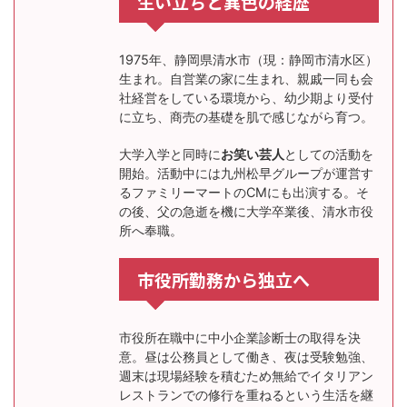
生い立ちと異色の経歴
1975年、静岡県清水市（現：静岡市清水区）
生まれ。自営業の家に生まれ、親戚一同も会
社経営をしている環境から、幼少期より受付
に立ち、商売の基礎を肌で感じながら育つ。
大学入学と同時に
お笑い芸人
としての活動を
開始。活動中には九州松早グループが運営す
るファミリーマートのCMにも出演する。そ
の後、父の急逝を機に大学卒業後、清水市役
所へ奉職。
市役所勤務から独立へ
市役所在職中に中小企業診断士の取得を決
意。昼は公務員として働き、夜は受験勉強、
週末は現場経験を積むため無給でイタリアン
レストランでの修行を重ねるという生活を継