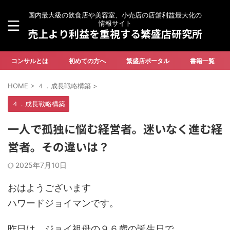
国内最大級の飲食店や美容室、小売店の店舗利益最大化の
情報サイト
売上より利益を重視する繁盛店研究所
コンサルとは
初めての方へ
繁盛店ポータル
書籍一覧
HOME
>
４．成長戦略構築
>
４．成長戦略構築
一人で孤独に悩む経営者。迷いなく進む経
営者。その違いは？
2025年7月10日
おはようございます
ハワードジョイマンです。
昨日は、ジョイ祖母の９６歳の誕生日で