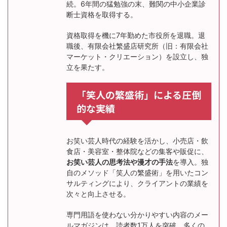
続。6年間の猛勉強の末、難関の中小企業診
断士資格を取得する。
資格取得を機に7年勤めた市役所を退職。退
職後、有限会社繁盛店研究所（旧：有限会社
マーケット・クリエーション）を設立し、独
立を果たす。
「笑人の繁盛術」による圧倒
的な実績
お笑い芸人時代の経験を活かし、小売店・飲
食店・美容室・整体院などの集客や販促に、
お笑い芸人の思考法や漫才の手法
を導入。独
自のメソッド「笑人の繁盛術」を用いたコン
サルティングにより、クライアントの業績を
次々と向上させる。
専門用語を使わない分かりやすい内容のメー
ルマガジンは、読者数1万人を突破。多くの