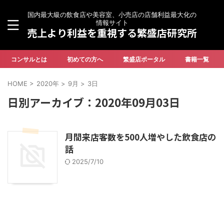
国内最大級の飲食店や美容室、小売店の店舗利益最大化の
情報サイト
売上より利益を重視する繁盛店研究所
コンサルとは
初めての方へ
繁盛店ポータル
書籍一覧
HOME
>
2020年
>
9月
>
3日
日別アーカイブ：2020年09月03日
月間来店客数を500人増やした飲食店の
話
2025/7/10