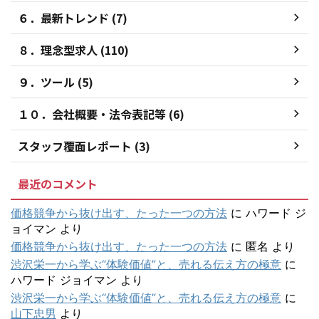
６．最新トレンド (7)
８．理念型求人 (110)
９．ツール (5)
１０．会社概要・法令表記等 (6)
スタッフ覆面レポート (3)
最近のコメント
価格競争から抜け出す、たった一つの方法
に
ハワード ジ
ョイマン
より
価格競争から抜け出す、たった一つの方法
に
匿名
より
渋沢栄一から学ぶ“体験価値”と、売れる伝え方の極意
に
ハワード ジョイマン
より
渋沢栄一から学ぶ“体験価値”と、売れる伝え方の極意
に
山下忠男
より